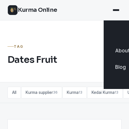
Kurma Online
TAG
About
Dates Fruit
Blog
All
Kurma supplier
Kurma
Kedai Kurma
36
13
13