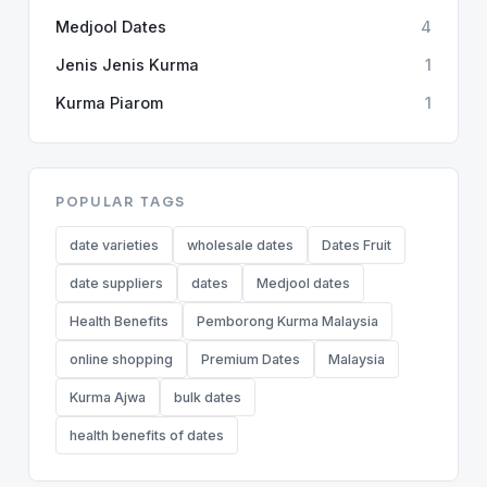
Medjool Dates
4
Jenis Jenis Kurma
1
Kurma Piarom
1
POPULAR TAGS
date varieties
wholesale dates
Dates Fruit
date suppliers
dates
Medjool dates
Health Benefits
Pemborong Kurma Malaysia
online shopping
Premium Dates
Malaysia
Kurma Ajwa
bulk dates
health benefits of dates